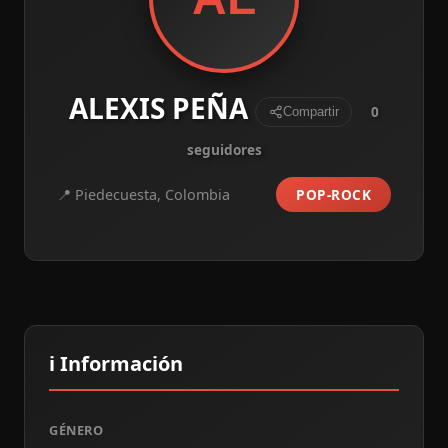
ALEXIS PEÑA
0
Compartir
seguidores
📍 Piedecuesta, Colombia
POP-ROCK
ℹ️ Información
GÉNERO