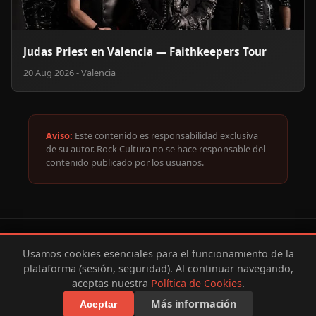
Judas Priest en Valencia — Faithkeepers Tour
20 Aug 2026 - Valencia
Aviso:
Este contenido es responsabilidad exclusiva
de su autor. Rock Cultura no se hace responsable del
contenido publicado por los usuarios.
Un producto de
fondraken
|| Desarrollado por
Andrés
Usamos cookies esenciales para el funcionamiento de la
Escobar
plataforma (sesión, seguridad). Al continuar navegando,
© 2026 RockCultura.com - Todos los derechos reservados.
aceptas nuestra
Política de Cookies
.
Política de Privacidad
|
Política de Cookies
|
Aviso Legal
Más información
Aceptar