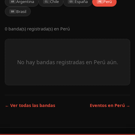
Argentina
Chile
España
Perú
AR
CL
ES
PE
Brasil
BR
0 banda(s) registrada(s) en Perú
No hay bandas registradas en Perú aún.
← Ver todas las bandas
Eventos en Perú →